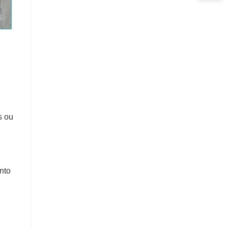
s ou
nto