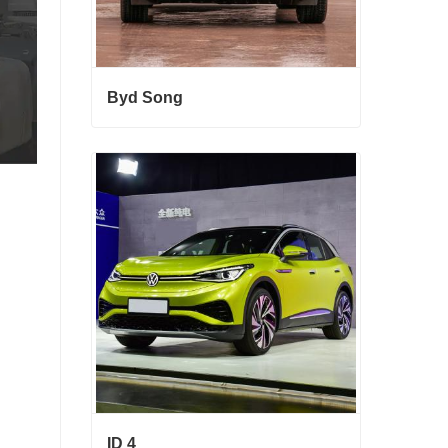
Byd Song
Byd Song
Entre em contato agora
ID 4