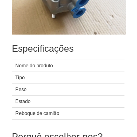
Especificações
Nome do produto
Re
Tipo
Pe
Peso
Pa
Estado
No
Reboque de camião
Pe
Porquê escolher-nos?