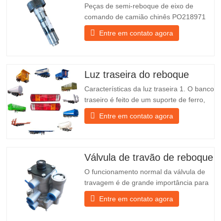
Peças de semi-reboque de eixo de
comando de camião chinês PO218971
mais vendidas para venda
Entre em contato agora
Especificações Produto Peças de
substituição para reboques Pacote Caixa
de madeira Estado Novo e original
Embalagem e Envio Sobre nós O Grupo
Luz traseira do reboque
Chengda é um fabricante chinês de
Características da luz traseira 1. O banco
semirreboques…
traseiro é feito de um suporte de ferro,
muito mais resistente do que outros
Entre em contato agora
materiais. Estão incluídos parafusos e
porcas para uma instalação fácil e
estável. 2. Uma rede de ferro é fixada na
parte da frente do candeeiro para o
Válvula de travão de reboque
proteger melhor e prolongar…
O funcionamento normal da válvula de
travagem é de grande importância para
o estacionamento. Fornece suporte
Entre em contato agora
técnico para a travagem suave do
reboque. Fundada em 2005, a Chengda