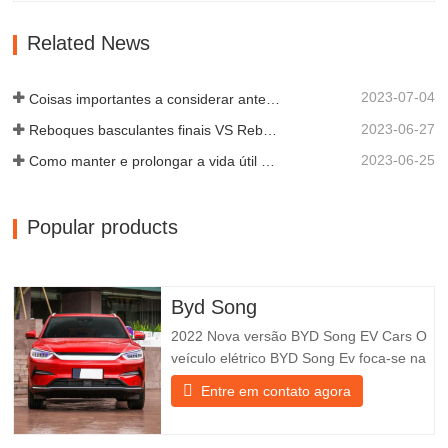
é um dos fabricantes qualificados de
diversos tipos de reboques, integrando a
Related News
produção, a investigação e o…
2023-07-04
Coisas importantes a considerar antes de comprar um reboque basculante
2023-06-27
Reboques basculantes finais VS Reboques basculantes laterais: qual é o melhor para o seu negócio?
2023-06-25
Como manter e prolongar a vida útil dos reboques basculantes?
Popular products
Byd Song
2022 Nova versão BYD Song EV Cars O
veículo elétrico BYD Song Ev foca-se na
experiência do cliente e no
Entre em contato agora
desenvolvimento de produtos para
satisfazer a procura do mercado. Os
carros elétricos estão a tornar-se cada