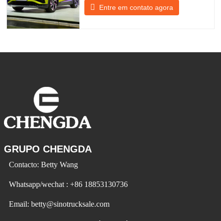
do cliente e no desenvolvimento de
Entre em contato agora
produtos para atender à procura
do mercado. Os carros elétricos estão a
tornar-se cada vez mais populares.
Detalhe do produto (1) 5.9s para atingir
os 30 mph (modo AWD) (2) 120
GRUPO CHENGDA
Contacto: Betty Wang
Whatsapp/wechat : +86 18853130736
Email: betty@sinotrucksale.com