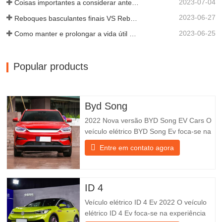
2023-07-04
Coisas importantes a considerar antes de comprar um reboque basculante
2023-06-27
Reboques basculantes finais VS Reboques basculantes laterais: qual é o melhor para o seu negócio?
2023-06-25
Como manter e prolongar a vida útil dos reboques basculantes?
Popular products
Byd Song
2022 Nova versão BYD Song EV Cars O
veículo elétrico BYD Song Ev foca-se na
experiência do cliente e no
Entre em contato agora
desenvolvimento de produtos para
satisfazer a procura do mercado. Os
carros elétricos estão a tornar-se cada
vez mais populares. Detalhe do produto
ID 4
(1) 5,9s para atingir os 100 mph (Byd
Veículo elétrico ID 4 Ev 2022 O veículo
Song
elétrico ID 4 Ev foca-se na experiência