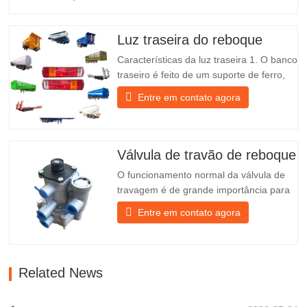
substituição para reboques Pacote Caixa
de madeira Estado Novo e original
Embalagem e Envio Sobre nós O Grupo
Luz traseira do reboque
Chengda é um fabricante chinês de
Características da luz traseira 1. O banco
semirreboques…
traseiro é feito de um suporte de ferro,
muito mais resistente do que outros
Entre em contato agora
materiais. Estão incluídos parafusos e
porcas para uma instalação fácil e
estável. 2. Uma rede de ferro é fixada na
parte da frente do candeeiro para o
Válvula de travão de reboque
proteger melhor e prolongar…
O funcionamento normal da válvula de
travagem é de grande importância para
o estacionamento. Fornece suporte
Entre em contato agora
técnico para a travagem suave do
reboque. Fundada em 2005, a Chengda
é um dos fabricantes qualificados de
diversos tipos de reboques, integrando a
Related News
produção, a investigação e o…