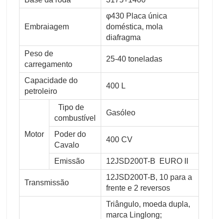
φ430 Placa única
Embraiagem
doméstica, mola
diafragma
Peso de
25-40 toneladas
carregamento
Capacidade do
400 L
petroleiro
Tipo de
Gasóleo
combustível
Motor
Poder do
400 CV
Cavalo
Emissão
12JSD200T-B EURO II
12JSD200T-B, 10 para a
Transmissão
frente e 2 reversos
Triângulo, moeda dupla,
marca Linglong;