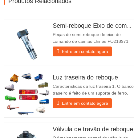
Produtos Relacionados
Semi-reboque Eixo de comando
Peças de semi-reboque de eixo de
comando de camião chinês PO218971
mais vendidas para venda
Entre em contato agora
Especificações Produto Peças de
substituição para reboques Pacote Caixa
de madeira Estado Novo e original
Embalagem e Envio Sobre nós O Grupo
Luz traseira do reboque
Chengda é um fabricante chinês de
Características da luz traseira 1. O banco
semirreboques…
traseiro é feito de um suporte de ferro,
muito mais resistente do que outros
Entre em contato agora
materiais. Estão incluídos parafusos e
porcas para uma instalação fácil e
estável. 2. Uma rede de ferro é fixada na
parte da frente do candeeiro para o
Válvula de travão de reboque
proteger melhor e prolongar…
O funcionamento normal da válvula de