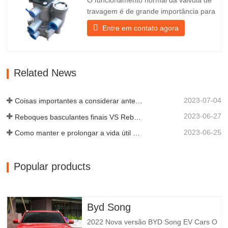
travagem é de grande importância para
o estacionamento. Fornece suporte
Entre em contato agora
técnico para a travagem suave do
reboque. Fundada em 2005, a Chengda
é um dos fabricantes qualificados de
diversos tipos de reboques, integrando a
Related News
produção, a investigação e o…
2023-07-04
Coisas importantes a considerar antes de comprar um reboque basculante
2023-06-27
Reboques basculantes finais VS Reboques basculantes laterais: qual é o melhor para o seu negócio?
2023-06-25
Como manter e prolongar a vida útil dos reboques basculantes?
Popular products
Byd Song
2022 Nova versão BYD Song EV Cars O