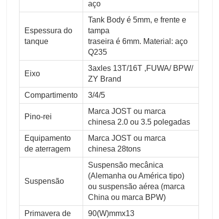
aço
Tank Body é 5mm, e frente e
Espessura do
tampa
tanque
traseira é 6mm. Material: aço
Q235
3axles 13T/16T ,FUWA/ BPW/
Eixo
ZY Brand
Compartimento
3/4/5
Marca JOST ou marca
Pino-rei
chinesa 2.0 ou 3.5 polegadas
Equipamento
Marca JOST ou marca
de aterragem
chinesa 28tons
Suspensão mecânica
(Alemanha ou América tipo)
Suspensão
ou suspensão aérea (marca
China ou marca BPW)
Primavera de
90(W)mmx13