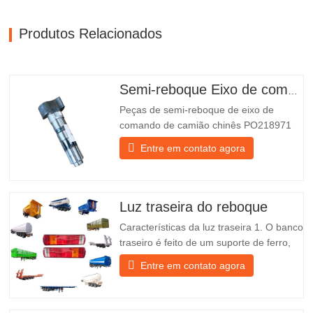
Produtos Relacionados
Semi-reboque Eixo de comando
Peças de semi-reboque de eixo de
comando de camião chinês PO218971
mais vendidas para venda
Entre em contato agora
Especificações Produto Peças de
substituição para reboques Pacote Caixa
de madeira Estado Novo e original
Embalagem e Envio Sobre nós O Grupo
Luz traseira do reboque
Chengda é um fabricante chinês de
Características da luz traseira 1. O banco
semirreboques…
traseiro é feito de um suporte de ferro,
muito mais resistente do que outros
Entre em contato agora
materiais. Estão incluídos parafusos e
porcas para uma instalação fácil e
estável. 2. Uma rede de ferro é fixada na