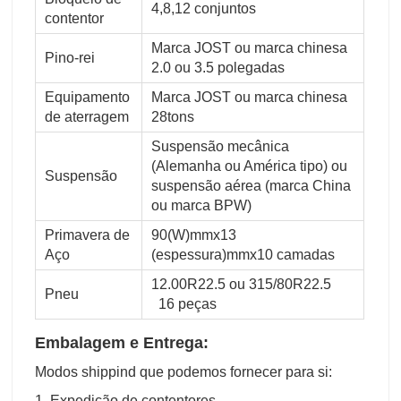
4,8,12 conjuntos
contentor
Marca JOST ou marca chinesa
Pino-rei
2.0 ou 3.5 polegadas
Equipamento
Marca JOST ou marca chinesa
de aterragem
28tons
Suspensão mecânica
(Alemanha ou América tipo) ou
Suspensão
suspensão aérea (marca China
ou marca BPW)
Primavera de
90(W)mmx13
Aço
(espessura)mmx10 camadas
12.00R22.5 ou 315/80R22.5
Pneu
16 peças
Embalagem e Entrega:
Modos shippind que podemos fornecer para si:
1. Expedição de contentores