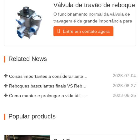
parte da frente do candeeiro para o
Válvula de travão de reboque
proteger melhor e prolongar…
O funcionamento normal da válvula de
travagem é de grande importância para
o estacionamento. Fornece suporte
Entre em contato agora
técnico para a travagem suave do
reboque. Fundada em 2005, a Chengda
é um dos fabricantes qualificados de
diversos tipos de reboques, integrando a
Related News
produção, a investigação e o…
2023-07-04
Coisas importantes a considerar antes de comprar um reboque basculante
2023-06-27
Reboques basculantes finais VS Reboques basculantes laterais: qual é o melhor para o seu negócio?
2023-06-25
Como manter e prolongar a vida útil dos reboques basculantes?
Popular products