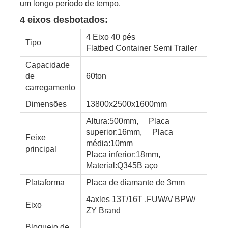
um longo período de tempo.
4 eixos desbotados:
4 Eixo 40 pés
Tipo
Flatbed Container Semi Trailer
Capacidade
de
60ton
carregamento
Dimensões
13800x2500x1600mm
Altura:500mm, Placa
superior:16mm, Placa
Feixe
média:10mm
principal
Placa inferior:18mm,
Material:Q345B aço
Plataforma
Placa de diamante de 3mm
4axles 13T/16T ,FUWA/ BPW/
Eixo
ZY Brand
Bloqueio de