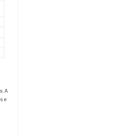
s. A
es e