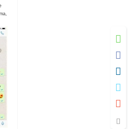
e
rma,