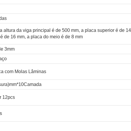
adas
 altura da viga principal é de 500 mm, a placa superior é de 14
r é de 16 mm, a placa do meio é de 8 mm
 de 3mm
aço
a com Molas Lâminas
sura)mm*10Camada
r 12pcs
s