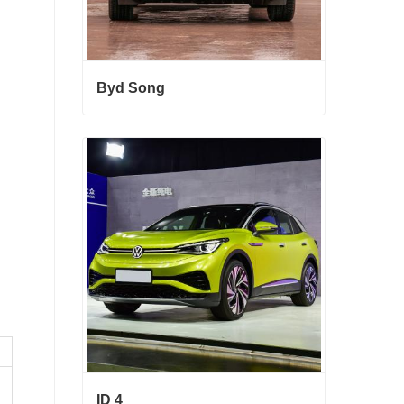
Byd Song
Byd Song
Entre em contato agora
ID 4