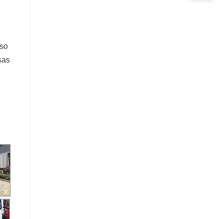
sso
sas