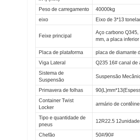
Peso de carregamento
40000kg
eixo
Eixo de 3*13 tonel
Aço carbono Q345, a
Feixe principal
mm, a placa inferio
Placa de plataforma
placa de diamante
Viga Lateral
Q235 16# canal de 
Sistema de
Suspensão Mecânic
Suspensão
Primavera de folhas
90(L)mm*13(Espes
Container Twist
armário de contêine
Locker
Tipo e quantidade de
12R22.5 12unidade
pneus
Chefão
50#/90#