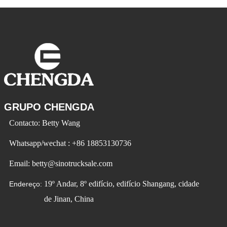
Detalhe do produto (1) 5.9s para atingir
os 30 mph (modo AWD) (2) 120
GRUPO CHENGDA
Contacto: Betty Wang
Whatsapp/wechat : +86 18853130736
Email: betty@sinotrucksale.com
19º Andar, 8º edifício, edifício Shangang, cidade
Endereço:
de Jinan, China