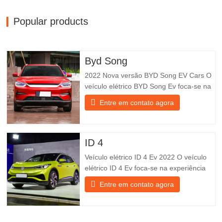
Popular products
Byd Song
2022 Nova versão BYD Song EV Cars O
veículo elétrico BYD Song Ev foca-se na
experiência do cliente e no
Entre em contato agora
desenvolvimento de produtos para
satisfazer a procura do mercado. Os
carros elétricos estão a tornar-se cada
vez mais populares. Detalhe do produto
ID 4
(1) 5,9s para atingir os 100 mph (Byd
Veículo elétrico ID 4 Ev 2022 O veículo
Song
elétrico ID 4 Ev foca-se na experiência
do cliente e no desenvolvimento de
Entre em contato agora
produtos para atender à procura
do mercado. Os carros elétricos estão a
tornar-se cada vez mais populares.