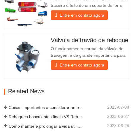
semirreboques…
traseiro é feito de um suporte de ferro,
muito mais resistente do que outros
Entre em contato agora
materiais. Estão incluídos parafusos e
porcas para uma instalação fácil e
estável. 2. Uma rede de ferro é fixada na
parte da frente do candeeiro para o
Válvula de travão de reboque
proteger melhor e prolongar…
O funcionamento normal da válvula de
travagem é de grande importância para
o estacionamento. Fornece suporte
Entre em contato agora
técnico para a travagem suave do
reboque. Fundada em 2005, a Chengda
é um dos fabricantes qualificados de
diversos tipos de reboques, integrando a
Related News
produção, a investigação e o…
2023-07-04
Coisas importantes a considerar antes de comprar um reboque basculante
2023-06-27
Reboques basculantes finais VS Reboques basculantes laterais: qual é o melhor para o seu negócio?
2023-06-25
Como manter e prolongar a vida útil dos reboques basculantes?