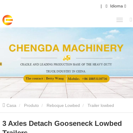
|
Idioma
Casa
Produto
Reboque Lowbed
Trailer lowbed
destacável
3 Axles Detach Gooseneck Lowbed Trailers
3 Axles Detach Gooseneck Lowbed
Trailers