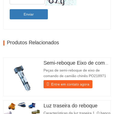
Enviar
Produtos Relacionados
Semi-reboque Eixo de comando
Peças de semi-reboque de eixo de
comando de camião chinês PO218971
mais vendidas para venda
Entre em contato agora
Especificações Produto Peças de
substituição para reboques Pacote Caixa
de madeira Estado Novo e original
Embalagem e Envio Sobre nós O Grupo
Luz traseira do reboque
Chengda é um fabricante chinês de
Características da luz traseira 1. O banco