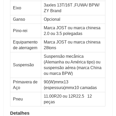
3axles 13T/16T ,FUWA/ BPW/
Eixo
ZY Brand
Ganso
Opcional
Marca JOST ou marca chinesa
Pino-rei
2.0 ou 3.5 polegadas
Equipamento
Marca JOST ou marca chinesa
de aterragem
28tons
Suspensão mecânica
(Alemanha ou América tipo) ou
Suspensão
suspensão aérea (marca China
ou marca BPW)
Primavera de
90(W)mmx13
Aço
(espessura)mmx10 camadas
11.00R20 ou 12R22.5 12
Pneu
peças
Detalhes