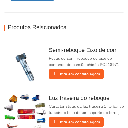
Produtos Relacionados
Semi-reboque Eixo de comando
Peças de semi-reboque de eixo de
comando de camião chinês PO218971
mais vendidas para venda
Entre em contato agora
Especificações Produto Peças de
substituição para reboques Pacote Caixa
de madeira Estado Novo e original
Embalagem e Envio Sobre nós O Grupo
Luz traseira do reboque
Chengda é um fabricante chinês de
Características da luz traseira 1. O banco
semirreboques…
traseiro é feito de um suporte de ferro,
muito mais resistente do que outros
Entre em contato agora
materiais. Estão incluídos parafusos e