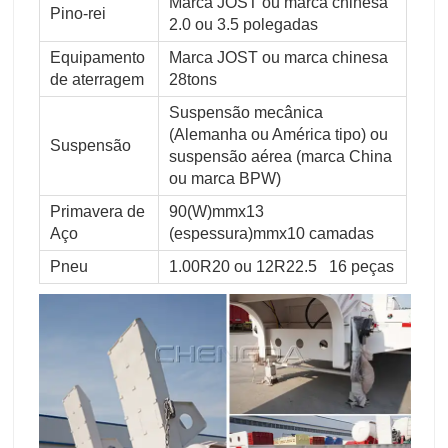
Marca JOST ou marca chinesa
Pino-rei
2.0 ou 3.5 polegadas
Equipamento
Marca JOST ou marca chinesa
de aterragem
28tons
Suspensão mecânica
(Alemanha ou América tipo) ou
Suspensão
suspensão aérea (marca China
ou marca BPW)
Primavera de
90(W)mmx13
Aço
(espessura)mmx10 camadas
Pneu
1.00R20 ou 12R22.5 16 peças