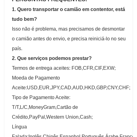
1. Quero transportar o camião em contentor, está
tudo bem?
Isso não é problema, mas precisamos de desmontar
o camião antes do envio, e precisa reiniciá-lo no seu
país.
2. Que serviços podemos prestar?
Termos de entrega aceites: FOB,CFR,CIF,EXW;
Moeda de Pagamento
Aceite:USD,EUR,JPY,CAD,AUD,HKD,GBP,CNY,CHF;
Tipo de Pagamento Aceite:
T/T,L/C,MoneyGram,Cartão de
Crédito,PayPal,Western Union,Cash;
Língua
Falada:Inglês,Chinês,Espanhol,Português,Árabe,Francê