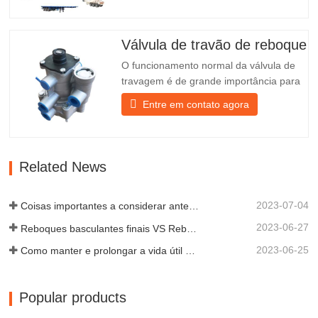
porcas para uma instalação fácil e
estável. 2. Uma rede de ferro é fixada na
parte da frente do candeeiro para o
Válvula de travão de reboque
proteger melhor e prolongar…
O funcionamento normal da válvula de
travagem é de grande importância para
o estacionamento. Fornece suporte
Entre em contato agora
técnico para a travagem suave do
reboque. Fundada em 2005, a Chengda
é um dos fabricantes qualificados de
diversos tipos de reboques, integrando a
Related News
produção, a investigação e o…
2023-07-04
Coisas importantes a considerar antes de comprar um reboque basculante
2023-06-27
Reboques basculantes finais VS Reboques basculantes laterais: qual é o melhor para o seu negócio?
2023-06-25
Como manter e prolongar a vida útil dos reboques basculantes?
Popular products